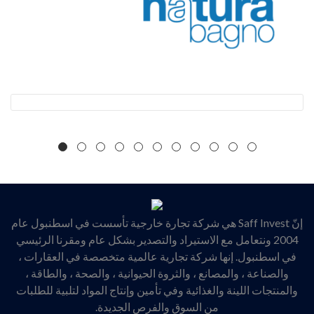
إنّ Saff Invest هي شركة تجارة خارجية تأسست في اسطنبول عام
2004 ونتعامل مع الاستيراد والتصدير بشكل عام ومقرنا الرئيسي
في اسطنبول. إنها شركة تجارية عالمية متخصصة في العقارات ،
والصناعة ، والمصانع ، والثروة الحيوانية ، والصحة ، والطاقة ،
والمنتجات اللينة والغذائية وفي تأمين وإنتاج المواد لتلبية للطلبات
من السوق والفرص الجديدة.